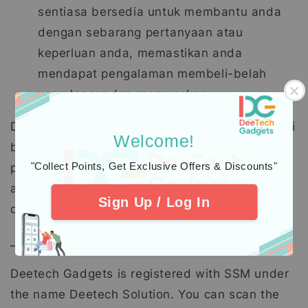
sentiasa bersedia untuk membantu anda
dengan sebarang pertanyaan atau
keperluan anda, memastikan anda
mendapat pengalaman membeli-belah
yang lancar dan memuaskan.
Dengan tagline kami,
"Your Tech Solution"
, kami
Welcome!
berusaha untuk membantu anda mencari
"Collect Points, Get Exclusive Offers & Discounts"
produk yang tepat untuk keperluan teknologi
anda, menjadikan kehidupan anda lebih mudah
Sign Up / Log In
dan produktif.
______
Deetech Gadgets is registered with SSM under
the name Deetech Solution. You can scan the